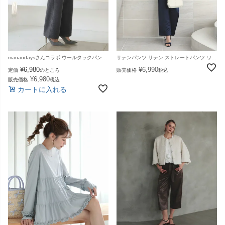
manaodaysさんコラボ ウールタックパンツ（セットアップ可）ワイドパンツ タック入り ロング丈 パンツ ボトムス レディース 秋 冬【m819】【1～2日以内に発送予定（店舗休業日を除く）】【送料無料】宅込
サテンパンツ サテン ストレートパンツ ワイドパンツ パンツ タック入り ボトムス レディース 春 夏【m841】【即納：1～2日以内に発送予定（店舗休業日を除く）】【送料無料】メ込
¥
6,980
¥
6,990
定価
のところ
販売価格
税込
¥
6,980
販売価格
税込
カートに入れる