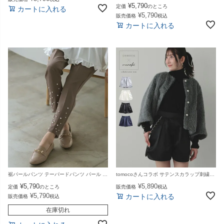
¥
5,790
定価
のところ
カートに入れる
¥
5,790
販売価格
税込
カートに入れる
裾パールパンツ テーパードパンツ パール パンツ ボトムス レディース 春 夏【m748】【即納：1～2日以内に発送予定（店舗休業日を除く）】【送料無料】メ込
tomocoさんコラボ サテンスカラップ刺繍ショーツ パンツ ボトムス レディース 秋【m860】【即納：1〜2日以内に発送予定（店舗休業日を除く）】【送料無料】メ込
¥
5,790
¥
5,890
定価
のところ
販売価格
税込
¥
5,790
カートに入れる
販売価格
税込
在庫切れ