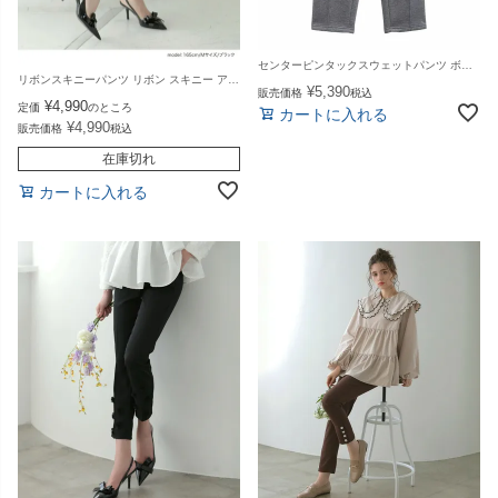
センターピンタックスウェットパンツ ボトムス レディース 秋 冬【mk03】【即納：1～5日以内に発送予定（店舗休業日を除く）】【送料無料】メ込
リボンスキニーパンツ リボン スキニー アンクル丈 パンツ ボトムス レディース 秋 冬【m743】【即納】【送料無料】メ込
¥
5,390
販売価格
税込
¥
4,990
定価
のところ
カートに入れる
¥
4,990
販売価格
税込
在庫切れ
カートに入れる