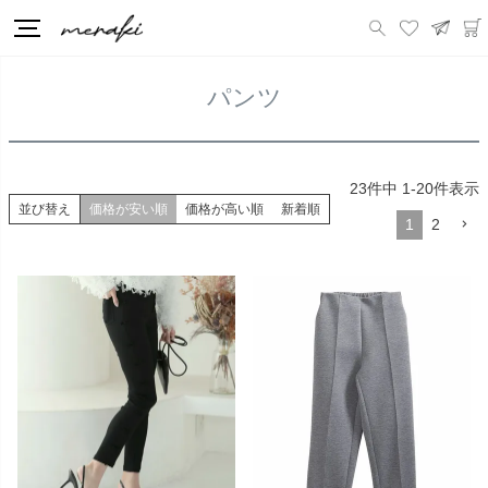
HOME
ボトムス
パンツ
パンツ
23
件中
1
-
20
件表示
並び替え
価格が安い順
価格が高い順
新着順
1
2