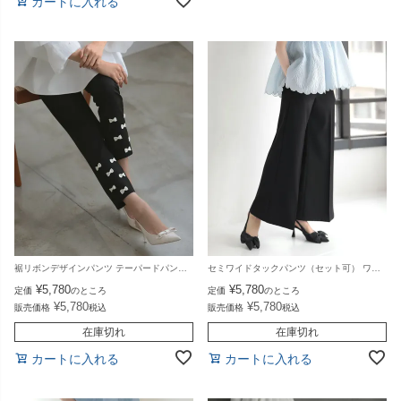
カートに入れる
裾リボンデザインパンツ テーパードパンツ タック入り リボン パンツ ボトムス レディース 秋 冬【m814】【即納：1～2日以内に発送予定（店舗休業日を除く）】【送料無料】メ込
セミワイドタックパンツ（セット可） ワイドパンツ タック ロングパンツ パンツ ボトムス レディース 春 夏【m795】【即納：1～2日以内に発送予定（店舗休業日を除く）】【送料無料】メ込
¥
5,780
¥
5,780
定価
のところ
定価
のところ
¥
5,780
¥
5,780
販売価格
税込
販売価格
税込
在庫切れ
在庫切れ
カートに入れる
カートに入れる