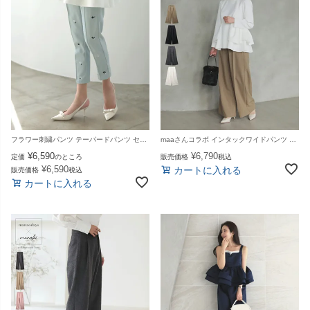
フラワー刺繍パンツ テーパードパンツ センタープレス 花 刺繍 パンツ ボトムス レディース 春 夏【m827】【即納】【送料無料】メ込
maaさんコラボ インタックワイドパンツ パンツ ボトムス レディース 秋【m858】【即納：1～2日以内に発送予定（店舗休業日を除く）】【送料無料】メ込
¥
6,590
¥
6,790
定価
のところ
販売価格
税込
¥
6,590
カートに入れる
販売価格
税込
カートに入れる