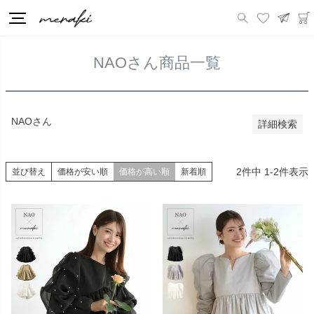
価格が安い順
価格が高い順
HOME
NAOさん商品一覧
優先度順
レビュー順
NAOさん商品一覧
キーワードヒット順
検索
NAOさん
詳細検索
2
件中
1
-
2
件表示
並び替え
価格が安い順
価格が高い順
新着順