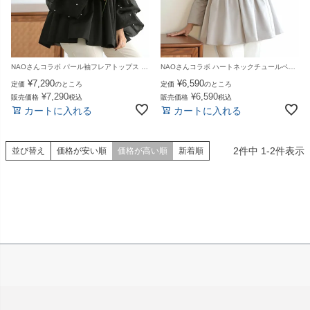
NAOさんコラボ パール袖フレアトップス 裾フレア ペプラム ボリューム袖 長袖 ブラウス トップス レディース 春 夏【m807】【即納:1～2日以内に発送予定（店舗休業日を除く）】【送料無料】メ込
NAOさんコラボ ハートネックチュールペプラムトップス パワーショルダー チュール 長袖 裾フレア ブラウス トップス レディース 春 夏【m808】【即納：1～2日以内に発送予定（店舗休業日を除く）】【送料無料】メ込
¥
7,290
¥
6,590
定価
のところ
定価
のところ
¥
7,290
¥
6,590
販売価格
税込
販売価格
税込
カートに入れる
カートに入れる
2
件中
1
-
2
件表示
並び替え
価格が安い順
価格が高い順
新着順