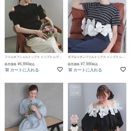
フリルオフショルトップス トップス レディース 夏【mt263】【即納：1～2日以内に発送予定（店舗休業日を除く）】【送料無料】メ込
ダブルリボンフリルトップス トップス レディース 夏【mt266】【即納：1〜2日以内に発送予定（店舗休業日を除く）】【送料無料】メ込
¥
6,890
¥
7,990
販売価格
税込
販売価格
税込
カートに入れる
カートに入れる