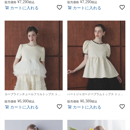
¥
7,290
¥
7,290
販売価格
税込
販売価格
税込
カートに入れる
カートに入れる
カーブラインチュールフリルトップス トップス レディース 夏【m895】【即納：1〜2日以内に発送予定（店舗休業日を除く）】【送料無料】メ込
ハートジャガードペプラムトップス トップス レディース 夏【m897】【即納：1〜2日以内に発送予定（店舗休業日を除く）】【送料無料】メ込
¥
6,990
¥
6,389
販売価格
税込
販売価格
税込
カートに入れる
カートに入れる