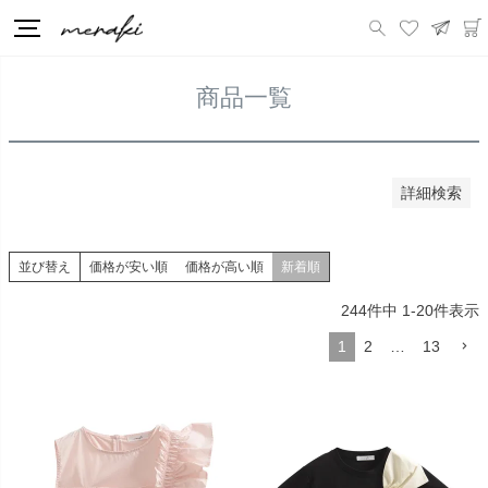
価格が安い順
価格が高い順
HOME
商品一覧
優先度順
レビュー順
商品一覧
キーワードヒット順
検索
詳細検索
並び替え
価格が安い順
価格が高い順
新着順
244
件中
1
-
20
件表示
1
2
…
13