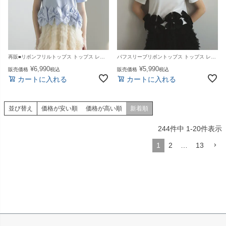
再販■リボンフリルトップス トップス レディース 夏【m891】【即納：1～2日以内に発送予定（店舗休業日を除く）】【送料無料】メ込
パフスリーブリボントップス トップス レディース 夏【m890】【即納：1～2日以内に発送予定（店舗休業日を除く）】【送料無料】メ込
¥
6,990
¥
5,990
販売価格
税込
販売価格
税込
カートに入れる
カートに入れる
並び替え
価格が安い順
価格が高い順
新着順
244
件中
1
-
20
件表示
1
2
…
13