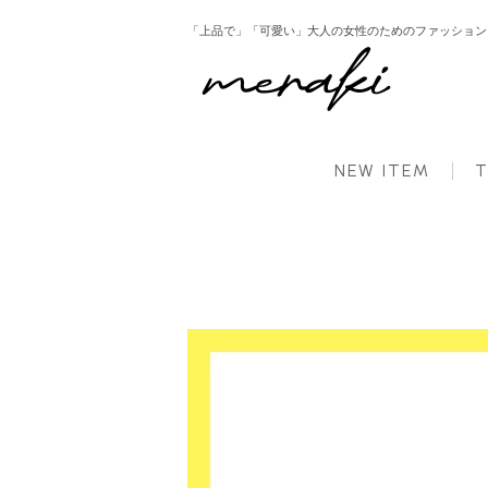
「上品で」「可愛い」大人の女性のためのファッション ： 
HOME
新商品
maaさんコラボ インタックワイドパンツ パンツ ボトムス レディース 
NEW ITEM
T