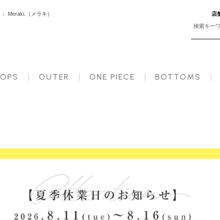
Meraki.（メラキ）
店
秋【m858】【即納：1～2日以内に発送予定（店舗休業日を除く）】【送料無料】メ込
OPS
OUTER
ONE PIECE
BOTTOMS