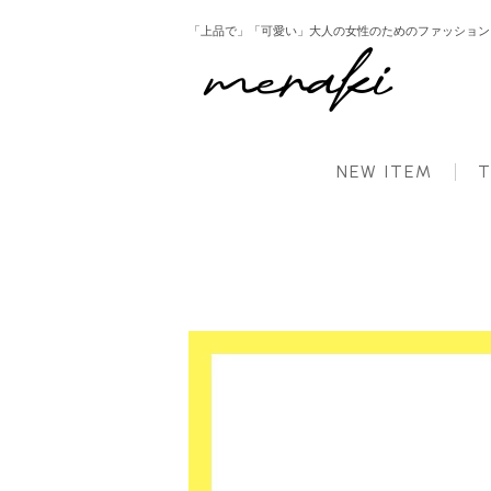
「上品で」「可愛い」大人の女性のためのファッション ： 
HOME
新商品
レザーワイドパンツ ボトムス レディース 冬【mt254】【即納：1～2
NEW ITEM
T