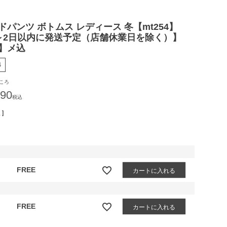
パンツ ボトムス レディース 冬【mt254】
～2日以内に発送予定（店舗休業日を除く）】
】メ込
4
ころ
390
税込
]
FREE
カートに入れる
FREE
カートに入れる