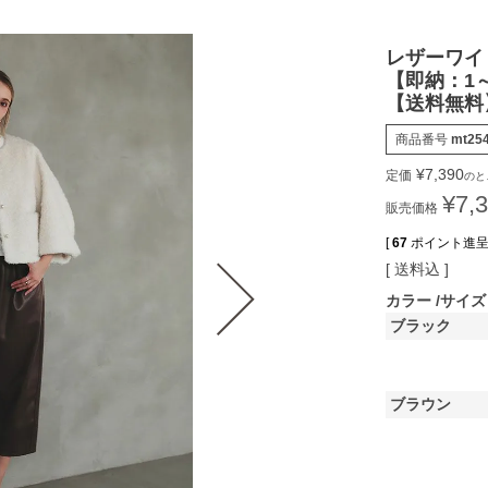
レザーワイド
【即納：1
【送料無料
商品番号
mt25
¥
7,390
定価
のと
¥
7,
販売価格
[
67
ポイント進呈 
送料込
カラー
サイズ
ブラック
ブラウン