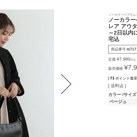
ノーカラーペプラムコ
ノーカラー
レア アウタ
～2日以内
宅込
商品番号
m717
¥
7,980
定価
のと
¥
7,
販売価格
[
73
ポイント進呈 
送料込
カラー
サイズ
ベージュ