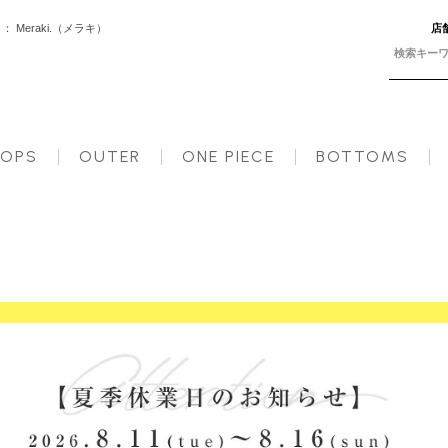
Meraki.（メラキ）
店
 レディース 秋 長袖 無地【m717】【即納：1～2日以内に発送予定（店舗休業日を除く）】【送料無料】宅込
OPS
OUTER
ONE PIECE
BOTTOMS