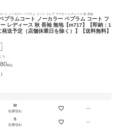
ート ノーカラー ペプラム コート フレア アウター レディース 秋 長袖
ペプラムコート ノーカラー ペプラム コート フ
ー レディース 秋 長袖 無地【m717】【即納：1
に発送予定（店舗休業日を除く）】【送料無料】
ころ
980
税込
]
M
—
在庫切れ
S
—
在庫切れ