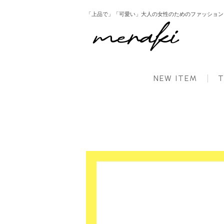
「上品で」「可愛い」大人の女性のためのファッション ： 
HOME
新商品
ノーカラーペプラムコート ノーカラー ペプラム コート フレア アウター
NEW ITEM
T