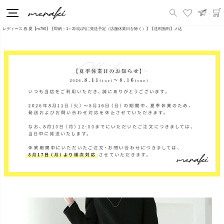
HOME
新商品
ツイードスカート タイトスカート ツイード ミディ丈 膝丈 バックスリット Iライン ペンシルスカート スカート ボトムス
レディース 春 夏【m750】【即納：1～2日以内に発送予定（店舗休業日を除く）】【送料無料】メ込