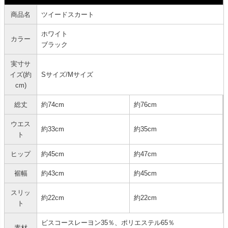
商品名
ツイードスカート
ホワイト
カラー
ブラック
実寸サ
イズ(約
Sサイズ/Mサイズ
cm)
総丈
約74cm
約76cm
ウエス
約33cm
約35cm
ト
ヒップ
約45cm
約47cm
裾幅
約43cm
約45cm
スリッ
約22cm
約22cm
ト
ビスコースレーヨン35％、ポリエステル65％
素材