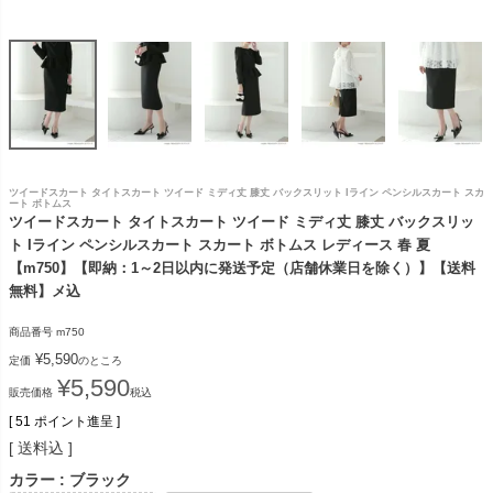
ツイードスカート タイトスカート ツイード ミディ丈 膝丈 バックスリット Iライン ペンシルスカート スカ
ート ボトムス
ツイードスカート タイトスカート ツイード ミディ丈 膝丈 バックスリッ
ト Iライン ペンシルスカート スカート ボトムス レディース 春 夏
【m750】【即納：1～2日以内に発送予定（店舗休業日を除く）】【送料
無料】メ込
商品番号
m750
¥
5,590
定価
のところ
¥
5,590
販売価格
税込
[
51
ポイント進呈 ]
送料込
カラー
ブラック