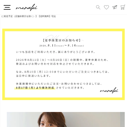
HOME
新商品
チュールポケットロングコート ファーコート ロング丈 コート アウター レディース 秋 冬【m817】【即納：1～2日以内
に発送予定（店舗休業日を除く）】【送料無料】宅込