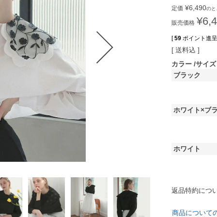
¥
6,490
定価
のと
¥
6,
販売価格
[
59
ポイント進呈 
送料込
カラー
サイズ
ブラック
ホワイト×ブ
ホワイト
返品特約につ
商品について