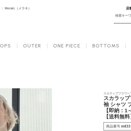
Meraki.（メラキ）
店
ウス トップス レディース 春 夏【m833】【即納：1～2日以内に発送予定（店舗休業日を除く）】【送料無料】
OPS
OUTER
ONE PIECE
BOTTOMS
スカラップフラワーブ
スカラップ
袖 シャツ 
【即納：1
【送料無料
商品番号
m833