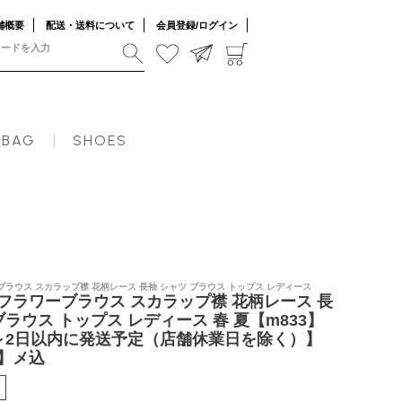
舗概要
配送・送料について
会員登録/ログイン
メ込
BAG
SHOES
ラウス スカラップ襟 花柄レース 長袖 シャツ ブラウス トップス レディース
フラワーブラウス スカラップ襟 花柄レース 長
ブラウス トップス レディース 春 夏【m833】
～2日以内に発送予定（店舗休業日を除く）】
】メ込