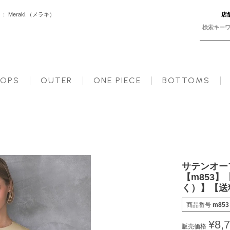
Meraki.（メラキ）
店
日以内に発送予定（店舗休業日を除く）】【送料無料】メ込
OPS
OUTER
ONE PIECE
BOTTOMS
サテンオー
【m853
く）】【送
商品番号
m853
¥
8,
販売価格