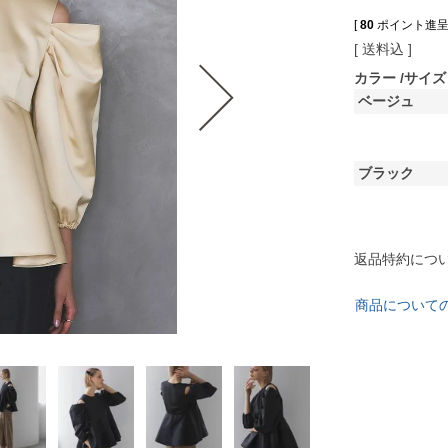
[
80
ポイント進呈 
送料込
カラー
サイズ
ベージュ
ブラック
返品特約につ
商品について