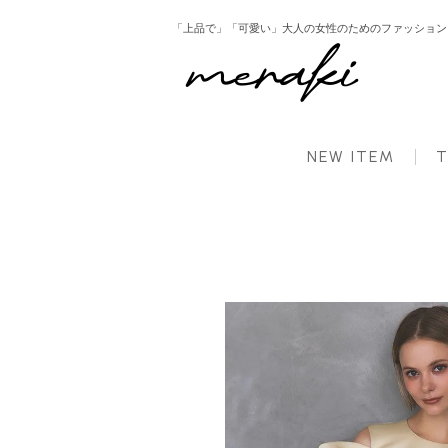
「上品で」「可愛い」大人の女性のためのファッション ： 
HOME
新商品
サテンオープンショルダー トップス レディース 秋【m853】【1～2
NEW ITEM
T