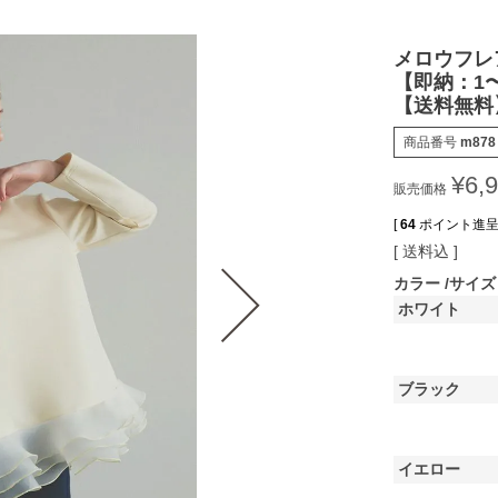
メロウフレ
【即納：1
【送料無料
商品番号
m878
¥
6,
販売価格
[
64
ポイント進呈 
送料込
カラー
サイズ
ホワイト
ブラック
イエロー