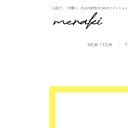
「上品で」「可愛い」大人の女性のためのファッション ： 
HOME
新商品
メロウフレアトップス トップス レディース 春【m878】【即納：1&#1
NEW ITEM
T