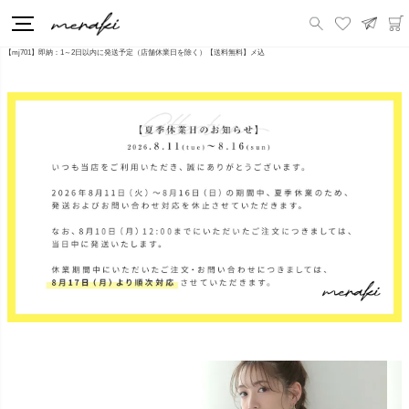
HOME
新商品
チュールドットスカート チュール ドット メッシュ スカート フレア スクエア ミディ丈 膝丈 ボトムス レディース 春 夏
【mj701】即納：1～2日以内に発送予定（店舗休業日を除く）【送料無料】メ込