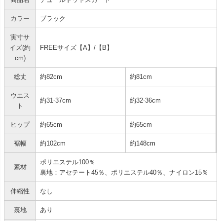
カラー
ブラック
実寸サ
イズ(約
FREEサイズ【A】/【B】
cm)
総丈
約82cm
約81cm
ウエス
約31-37cm
約32-36cm
ト
ヒップ
約65cm
約65cm
裾幅
約102cm
約148cm
ポリエステル100％
素材
裏地：アセテート45％、ポリエステル40％、ナイロン15％
伸縮性
なし
裏地
あり