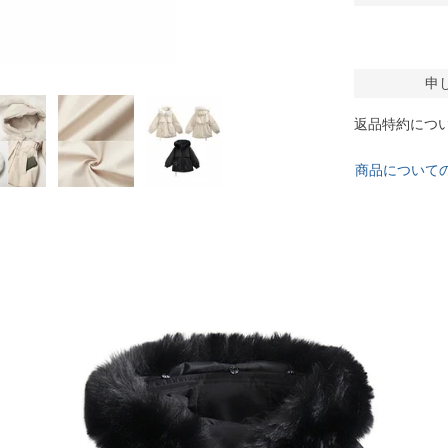
申
返品特約につ
商品について