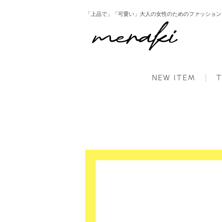
「上品で」「可愛い」大人の女性のためのファッション ： 
HOME
新商品
ファー付きダウン風中綿アウター アウター レディース 冬【mk07】【
NEW ITEM
T