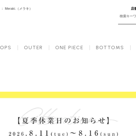
Meraki.（メラキ）
店
即納】【送料無料】メ込
OPS
OUTER
ONE PIECE
BOTTOMS