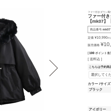
ファー付きダウン風
ファー付き
【mk07
商品番号
mk07
¥
10,990
定価
の
¥
10
販売価格
[
100
ポイント進呈
送料込
こちらは予約商
カラー
サイズ
ブラック
アイボリー