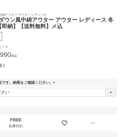
中綿アウター アウター レディース
ダウン風中綿アウター アウター レディース 冬
】【即納】【送料無料】メ込
ところ
,990
税込
 ]
品です。納期をご確認ください。
(
必
須
)
FREE
—
在庫切れ