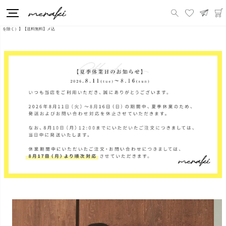
HOME
新商品
ドットチュールペプラムトップス トップス レディース 春【mk21】【即納：1&#12316;2日以内に発送予定（店舗休業日
を除く）】【送料無料】メ込