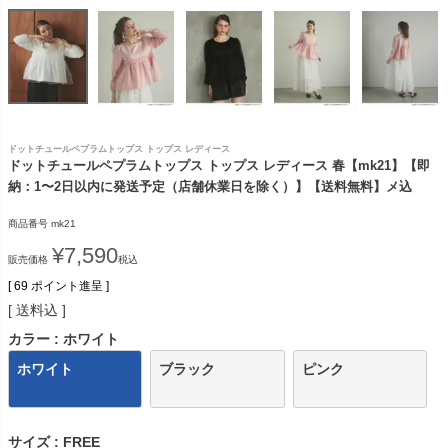
ドットチュールペプラムトップス トップス レディース
ドットチュールペプラムトップス トップス レディース 春【mk21】【即
納：1〜2日以内に発送予定（店舗休業日を除く）】【送料無料】メ込
商品番号
mk21
¥
7,590
販売価格
税込
[
69
ポイント進呈 ]
送料込
カラー
ホワイト
ホワイト
ブラック
ピンク
サイズ
FREE