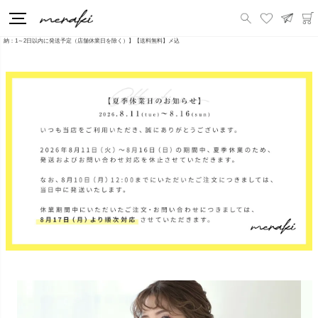
HOME
新商品
ドットビスチェ フロッキー ドット キャミソール ペプラム 裾フレア ビスチェ トップス レディース 秋 冬【m741】【即
納：1～2日以内に発送予定（店舗休業日を除く）】【送料無料】メ込