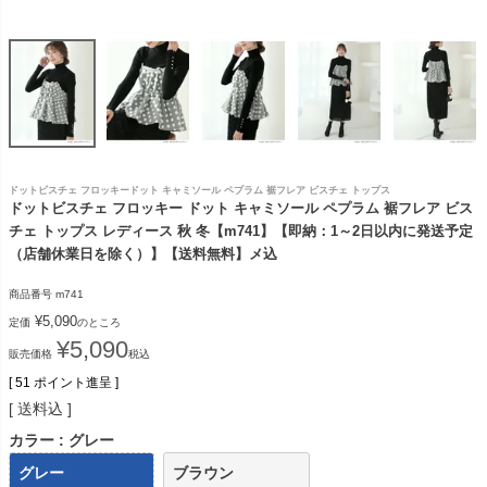
ドットビスチェ フロッキードット キャミソール ペプラム 裾フレア ビスチェ トップス
ドットビスチェ フロッキー ドット キャミソール ペプラム 裾フレア ビス
チェ トップス レディース 秋 冬【m741】【即納：1～2日以内に発送予定
（店舗休業日を除く）】【送料無料】メ込
商品番号
m741
¥
5,090
定価
のところ
¥
5,090
販売価格
税込
[
51
ポイント進呈 ]
送料込
カラー
グレー
グレー
ブラウン