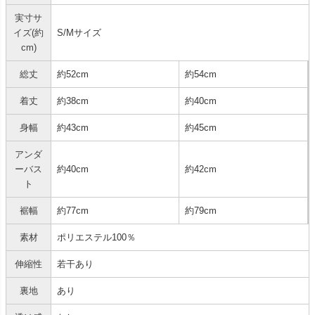
実寸サ
イズ(約
S/Mサイズ
cm)
総丈
約52cm
約54cm
着丈
約38cm
約40cm
身幅
約43cm
約45cm
アンダ
ーバス
約40cm
約42cm
ト
裾幅
約77cm
約79cm
素材
ポリエステル100％
伸縮性
若干あり
裏地
あり