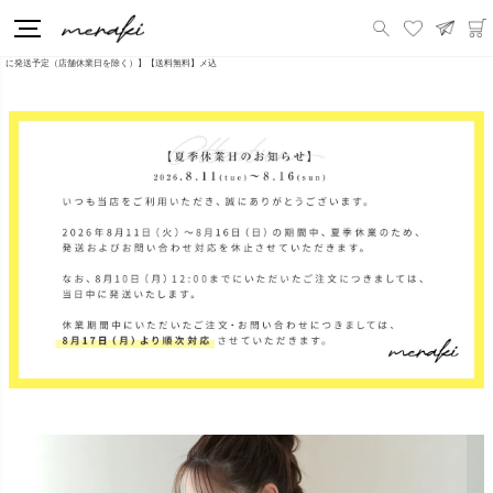
HOME
新商品
袖フリルトップス 裾フレア ブラウス ペプラム 袖フリル 七分袖 トップス レディース 春 夏【m747】【即納：1～2日以内
に発送予定（店舗休業日を除く）】【送料無料】メ込