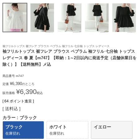
袖フリルトップス 裾フレア ブラウス ペプラム 袖フリル 七分袖 トップス レディース
袖フリルトップス 裾フレア ブラウス ペプラム 袖フリル 七分袖 トップス
レディース 春 夏【m747】【即納：1～2日以内に発送予定（店舗休業日を
除く）】【送料無料】メ込
商品番号
m747
¥
6,390
定価
のところ
¥
6,390
販売価格
税込
[
64
ポイント進呈 ]
送料込
カラー
ブラック
ブラック
ホワイト
イエロー
在庫切れ
在庫切れ