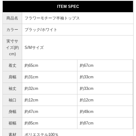
ITEM SPEC
商品名
フラワーモチーフ半袖トップス
カラー
ブラック/ホワイト
実寸サ
イズ(約
S/Mサイズ
cm)
着丈
約65cm
約67cm
肩幅
約31cm
約33cm
袖丈
約32cm
約33cm
袖口
約12cm
約12cm
身幅
約47cm
約49cm
裾幅
約85cm
約87cm
素材
ポリエステル100％