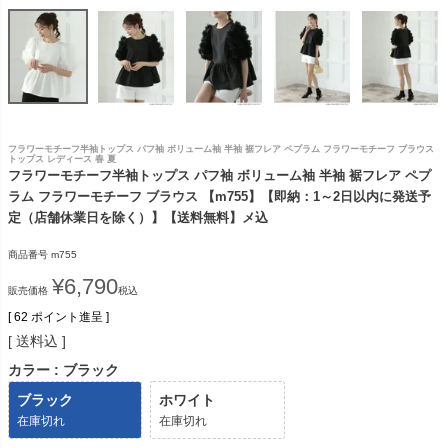
フラワーモチーフ半袖トップス パフ袖 ボリューム袖 半袖 裾フレア ペプラム フラワーモチーフ ブラウス
トップス レディース 春 夏
フラワーモチーフ半袖トップス パフ袖 ボリューム袖 半袖 裾フレア ペプ
ラム フラワーモチーフ ブラウス 【m755】【即納：1～2日以内に発送予
定（店舗休業日を除く）】【送料無料】メ込
商品番号
m755
¥
6,790
販売価格
税込
[
62
ポイント進呈 ]
送料込
カラー
ブラック
ブラック
ホワイト
在庫切れ
在庫切れ