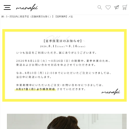
HOME
新商品
フラワーモチーフ半袖トップス パフ袖 ボリューム袖 半袖 裾フレア ペプラム フラワーモチーフ ブラウス 【m755】【即
納：1～2日以内に発送予定（店舗休業日を除く）】【送料無料】メ込